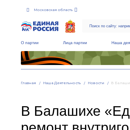
Московская область
О партии
Лица партии
Наша дея
Местные общественные приемные Партии
Руководитель Региональной обще
Народная программа «Единой России»
Главная
Наша Деятельность
Новости
В Балаши
В Балашихе «Ед
ремонт внутриго