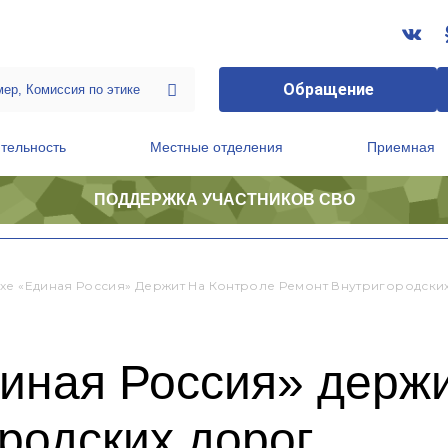
Обращение
тельность
Местные отделения
Приемная
ПОДДЕРЖКА УЧАСТНИКОВ СВО
ственной приемной Председателя Партии
Президиум регионального политического совета
хе «Единая Россия» Держит На Контроле Ремонт Внутригородски
иная Россия» держи
родских дорог