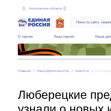
Московская область
О партии
Лица партии
Наша дея
Местные общественные приемные Партии
Руководитель Региональной обще
Народная программа «Единой России»
Главная
Наша Деятельность
Новости
Люберецк
Люберецкие пре
узнали о новых 