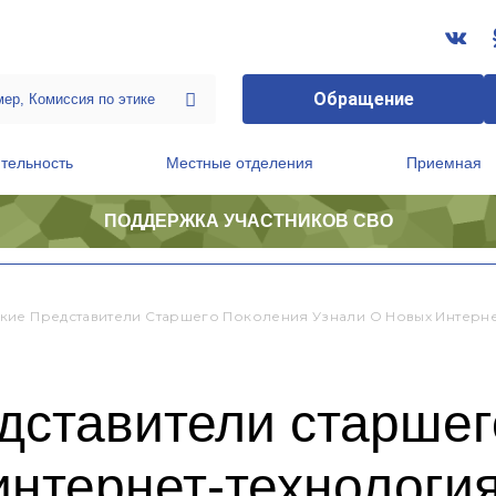
Обращение
тельность
Местные отделения
Приемная
ПОДДЕРЖКА УЧАСТНИКОВ СВО
ственной приемной Председателя Партии
Президиум регионального политического совета
ие Представители Старшего Поколения Узнали О Новых Интерне
дставители старшег
интернет-технологи