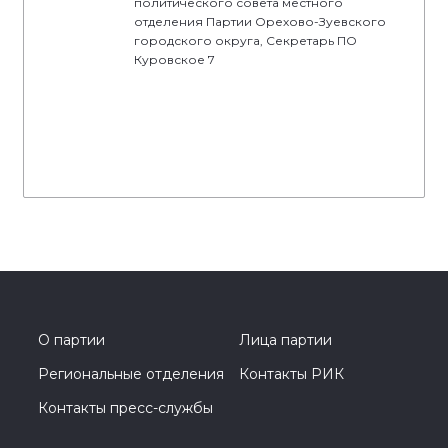
политического совета местного
отделения Партии Орехово-Зуевского
городского округа, Секретарь ПО
Куровское 7
О партии
Лица партии
Региональные отделения
Контакты РИК
Контакты пресс-службы