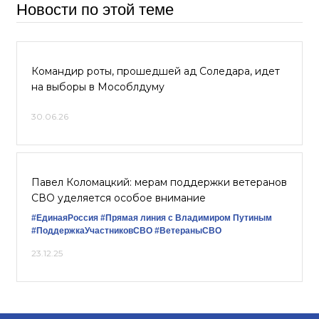
Новости по этой теме
Командир роты, прошедшей ад Соледара, идет
на выборы в Мособлдуму
30.06.26
Павел Коломацкий: мерам поддержки ветеранов
СВО уделяется особое внимание
#ЕдинаяРоссия
#Прямая линия с Владимиром Путиным
#ПоддержкаУчастниковСВО
#ВетераныСВО
23.12.25