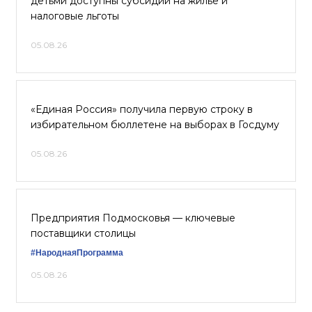
детьми доступны субсидии на жилье и
налоговые льготы
05.08.26
«Единая Россия» получила первую строку в
избирательном бюллетене на выборах в Госдуму
05.08.26
Предприятия Подмосковья — ключевые
поставщики столицы
#НароднаяПрограмма
05.08.26