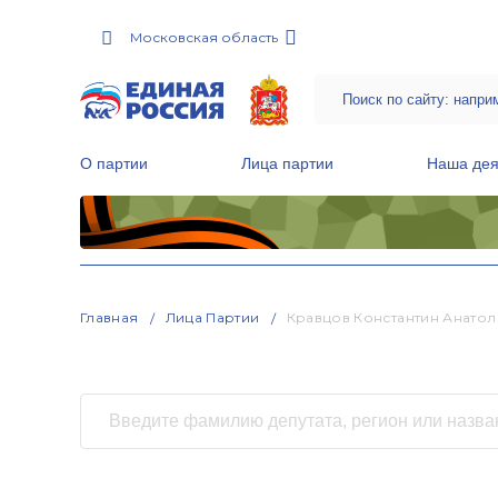
Московская область
О партии
Лица партии
Наша дея
Местные общественные приемные Партии
Руководитель Региональной обще
Народная программа «Единой России»
Главная
Лица Партии
Кравцов Константин Анатол