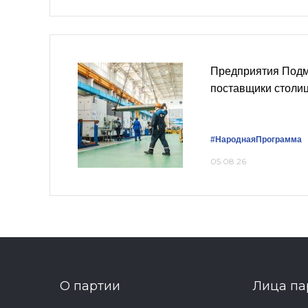
Предприятия Под
поставщики столи
#НароднаяПрограмма
05.08.26
О партии
Лица па