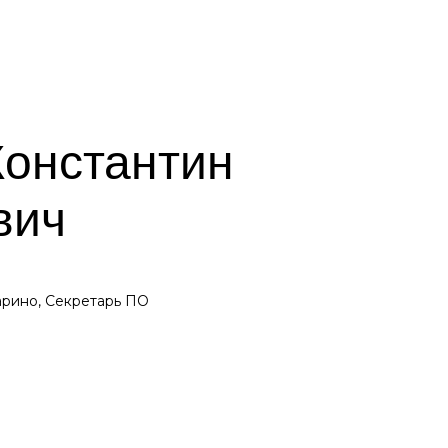
Константин
вич
арино, Секретарь ПО