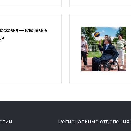
московья — ключевые
цы
ртии
Региональные отделения