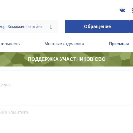
Обращение
тельность
Местные отделения
Приемная
ПОДДЕРЖКА УЧАСТНИКОВ СВО
ственной приемной Председателя Партии
Президиум регионального политического совета
ьевич