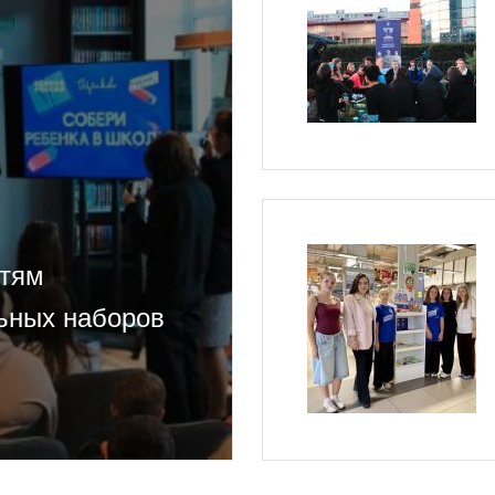
етям
ьных наборов