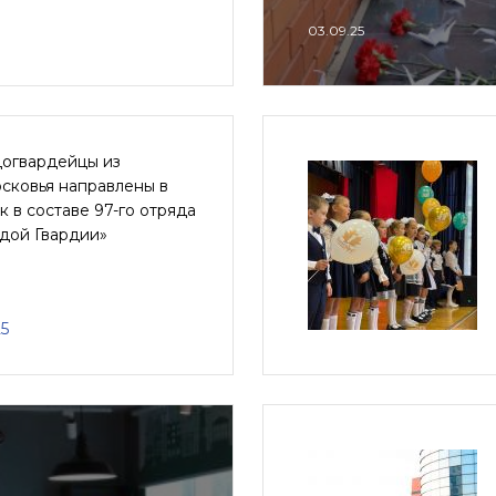
03.09.25
огвардейцы из
сковья направлены в
 в составе 97-го отряда
дой Гвардии»
25