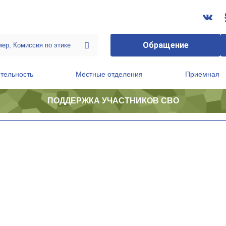
Обращение
тельность
Местные отделения
Приемная
ПОДДЕРЖКА УЧАСТНИКОВ СВО
ственной приемной Председателя Партии
Президиум регионального политического совета