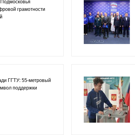
 Подмосковья
фровой грамотности
й
ади ГГТУ: 55-метровый
имвол поддержки
в