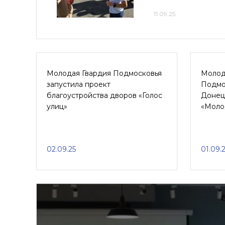
11.09.25
Молодая Гвардия Подмосковья
Молод
запустила проект
Подмо
благоустройства дворов «Голос
Донецк
улиц»
«Моло
02.09.25
01.09.