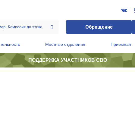
Обращение
тельность
Местные отделения
Приемная
ПОДДЕРЖКА УЧАСТНИКОВ СВО
ственной приемной Председателя Партии
Президиум регионального политического совета