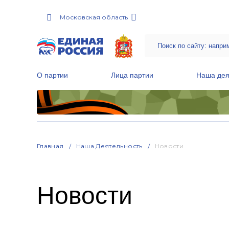
Московская область
О партии
Лица партии
Наша дея
Местные общественные приемные Партии
Руководитель Региональной обще
Народная программа «Единой России»
Главная
Наша Деятельность
Новости
Новости