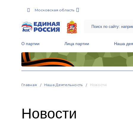
Московская область
О партии
Лица партии
Наша дея
Местные общественные приемные Партии
Руководитель Региональной обще
Народная программа «Единой России»
Главная
Наша Деятельность
Новости
Новости