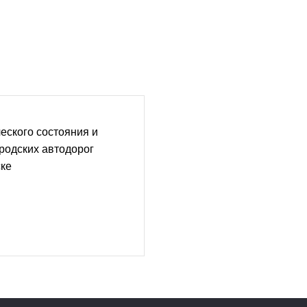
еского состояния и
ородских автодорог
ске