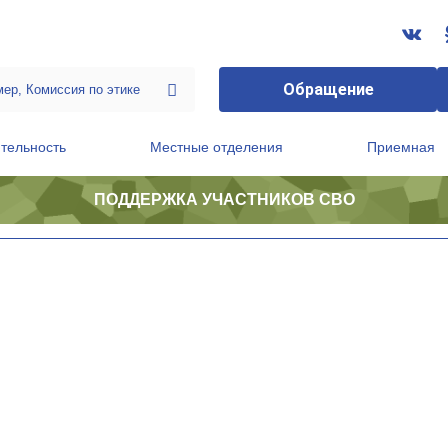
Обращение
тельность
Местные отделения
Приемная
ПОДДЕРЖКА УЧАСТНИКОВ СВО
ственной приемной Председателя Партии
Президиум регионального политического совета