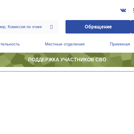
Обращение
тельность
Местные отделения
Приемная
ПОДДЕРЖКА УЧАСТНИКОВ СВО
ственной приемной Председателя Партии
Президиум регионального политического совета