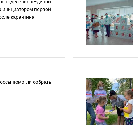
ое отделение «Единой
о инициатором первой
осле карантина
оссы помогли собрать