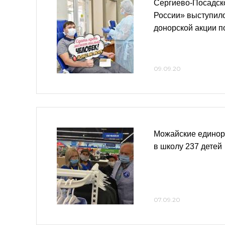
Сергиево-Посадск
России» выступил
донорской акции п
09.09.20
Можайские единор
в школу 237 детей
07.09.20