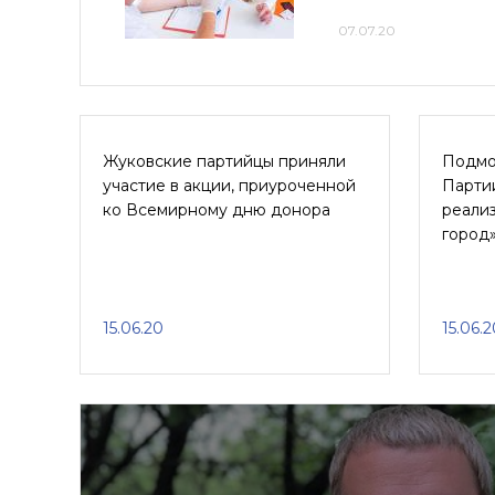
07.07.20
Жуковские партийцы приняли
Подмо
участие в акции, приуроченной
Парти
ко Всемирному дню донора
реали
город
15.06.20
15.06.2