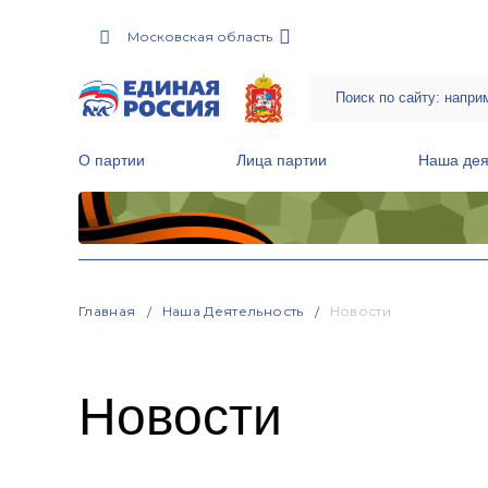
Московская область
О партии
Лица партии
Наша дея
Местные общественные приемные Партии
Руководитель Региональной обще
Народная программа «Единой России»
Главная
Наша Деятельность
Новости
Новости