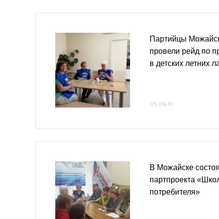
Партийцы Можайско
провели рейд по п
в детских летних л
05.06.19
В Можайске состоя
партпроекта «Шко
потребителя»