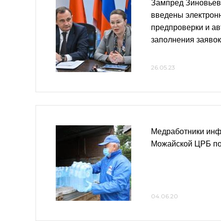
Зампред Зиновьев
введены электрон
предпроверки и ав
заполнения заявок
26.05.23
Медработники инф
Можайской ЦРБ по
04.06.20