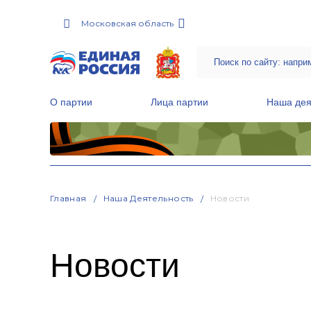
Московская область
О партии
Лица партии
Наша дея
Местные общественные приемные Партии
Руководитель Региональной обще
Народная программа «Единой России»
Главная
Наша Деятельность
Новости
Новости