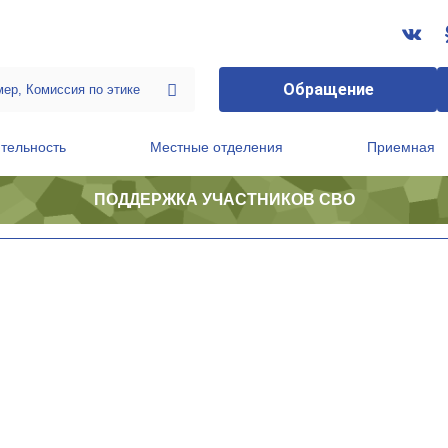
Обращение
тельность
Местные отделения
Приемная
ПОДДЕРЖКА УЧАСТНИКОВ СВО
ственной приемной Председателя Партии
Президиум регионального политического совета