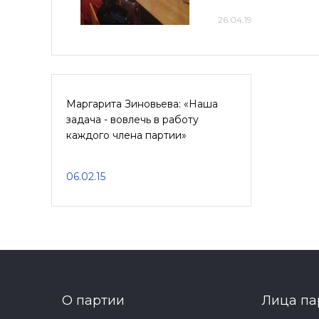
26.04.19
Маргарита Зиновьева: «Наша
задача - вовлечь в работу
каждого члена партии»
06.02.15
О партии
Лица па