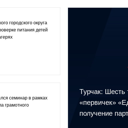
го городского округа
роверке питания детей
агерях
Турчак: Шесть
лся семинар в рамках
«первичек» «Е
ла грамотного
получение пар