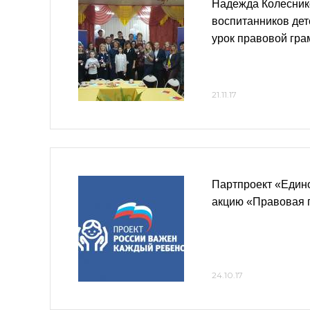
Надежда Колесник
воспитанников дет
урок правовой гра
21.11.17
Партпроект «Едино
акцию «Правовая 
24.10.17