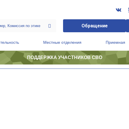
Обращение
тельность
Местные отделения
Приемная
ПОДДЕРЖКА УЧАСТНИКОВ СВО
ственной приемной Председателя Партии
Президиум регионального политического совета