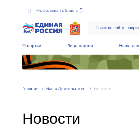
Московская область
О партии
Лица партии
Наша дея
Местные общественные приемные Партии
Руководитель Региональной обще
Народная программа «Единой России»
Главная
Наша Деятельность
Новости
Новости