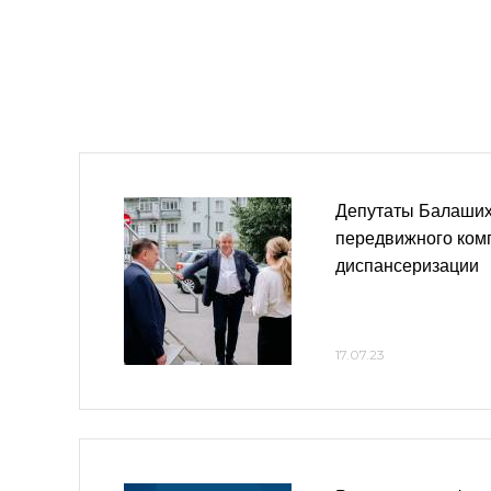
Депутаты Балаших
передвижного ком
диспансеризации
17.07.23