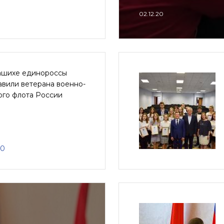
02.12.20
ашихе единороссы
авили ветерана военно-
ого флота России
20