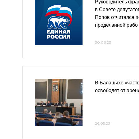
Руководитель фра
в Совете депутат
Попов отчитался п
проделанной рабо
30.06.23
В Балашихе участ
освободят от арен
26.05.23