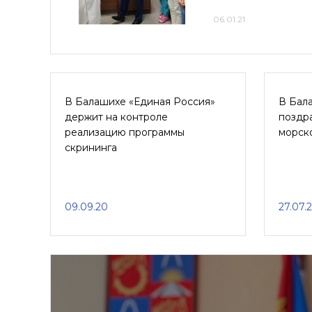
06.01.21
В Балашихе «Единая Россия»
В Бал
держит на контроле
поздр
реализацию программы
морск
скрининга
09.09.20
27.07.