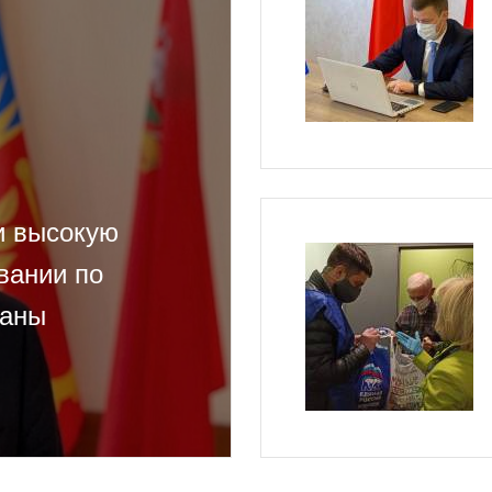
и высокую
вании по
раны