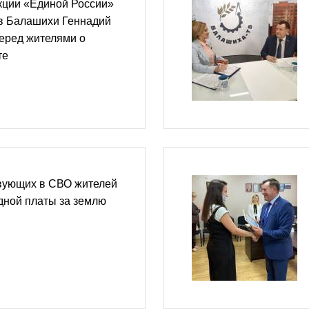
кции «Единой России»
ов Балашихи Геннадий
еред жителями о
те
вующих в СВО жителей
дной платы за землю