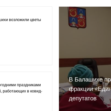
ихи возложили цветы
В Балашихе пр
огодними праздниками
фракции «Един
, работающих в ковид-
депутатов