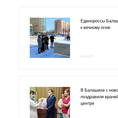
Единороссы Балаш
к вечному огню
24.02.21
В Балашихе с нов
поздравили врачей
центре