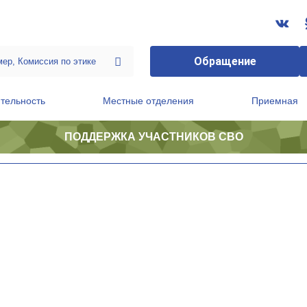
Обращение
тельность
Местные отделения
Приемная
ПОДДЕРЖКА УЧАСТНИКОВ СВО
ственной приемной Председателя Партии
Президиум регионального политического совета