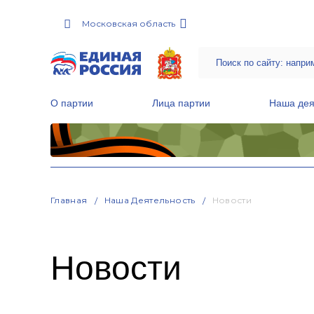
Московская область
О партии
Лица партии
Наша дея
Местные общественные приемные Партии
Руководитель Региональной обще
Народная программа «Единой России»
Главная
Наша Деятельность
Новости
Новости