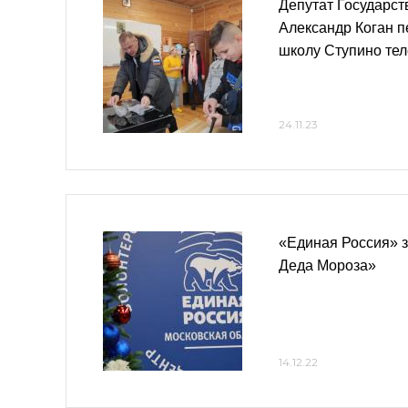
Депутат Государс
Александр Коган п
школу Ступино те
24.11.23
«Единая Россия» 
Деда Мороза»
14.12.22