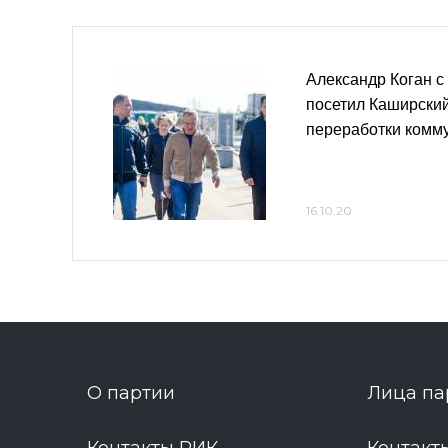
Александр Коган с
посетил Каширски
переработки комм
16.10.20
О партии
Лица па