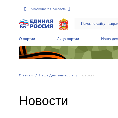
Московская область
О партии
Лица партии
Наша дея
Местные общественные приемные Партии
Руководитель Региональной обще
Народная программа «Единой России»
Главная
Наша Деятельность
Новости
Новости