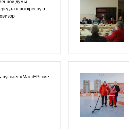
твенной думы
ередал в воскресную
левизор
запускает «МастЕРские