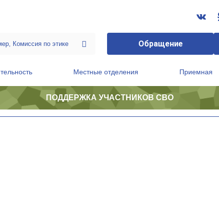
Обращение
тельность
Местные отделения
Приемная
ПОДДЕРЖКА УЧАСТНИКОВ СВО
ственной приемной Председателя Партии
Президиум регионального политического совета