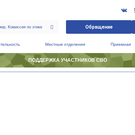
Обращение
тельность
Местные отделения
Приемная
ПОДДЕРЖКА УЧАСТНИКОВ СВО
ственной приемной Председателя Партии
Президиум регионального политического совета