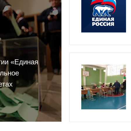
тии «Единая
ельное
етах