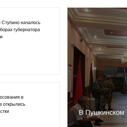
е Ступино началось
борах губернатора
ти
осования в
е открылись
В Пушкинском 
стки