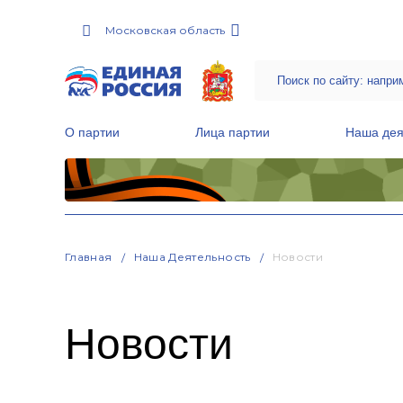
Московская область
О партии
Лица партии
Наша дея
Местные общественные приемные Партии
Руководитель Региональной обще
Народная программа «Единой России»
Главная
Наша Деятельность
Новости
Новости