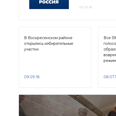
09.09.18
В Воскресенском районе
Все 59
открылись избирательные
голосо
участки
образ
вовре
режим
09.09.18
08.07.