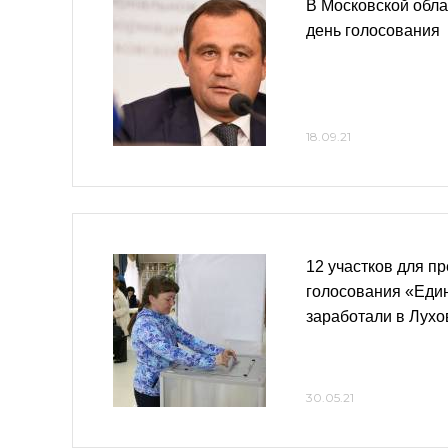
В Московской обла
день голосования
18.09.21
12 участков для п
голосования «Еди
заработали в Лухо
30.05.21