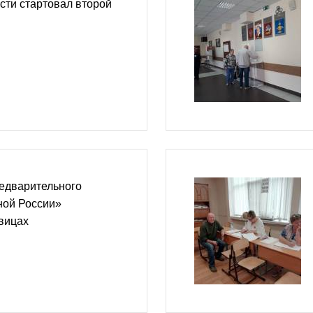
сти стартовал второй
редварительного
ной России»
вицах