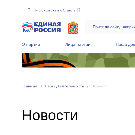
Московская область
О партии
Лица партии
Наша дея
Местные общественные приемные Партии
Руководитель Региональной обще
Народная программа «Единой России»
Главная
Наша Деятельность
Новости
Новости