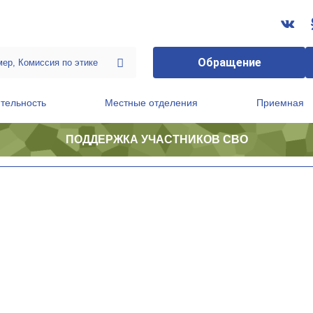
Обращение
тельность
Местные отделения
Приемная
ПОДДЕРЖКА УЧАСТНИКОВ СВО
ственной приемной Председателя Партии
Президиум регионального политического совета