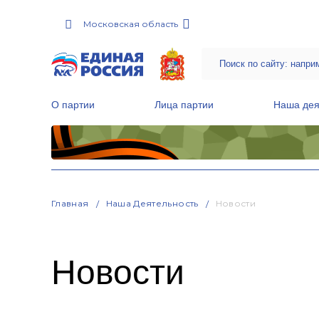
Московская область
О партии
Лица партии
Наша дея
Местные общественные приемные Партии
Руководитель Региональной обще
Народная программа «Единой России»
Главная
Наша Деятельность
Новости
Новости