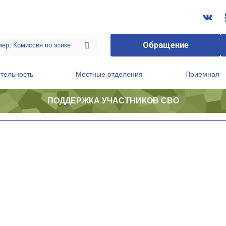
Обращение
тельность
Местные отделения
Приемная
ПОДДЕРЖКА УЧАСТНИКОВ СВО
ственной приемной Председателя Партии
Президиум регионального политического совета