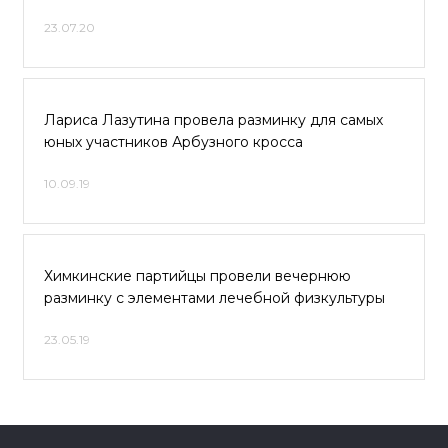
23.07.20
Лариса Лазутина провела разминку для самых
юных участников Арбузного кросса
10.09.19
Химкинские партийцы провели вечернюю
разминку с элементами лечебной физкультуры
23.05.19