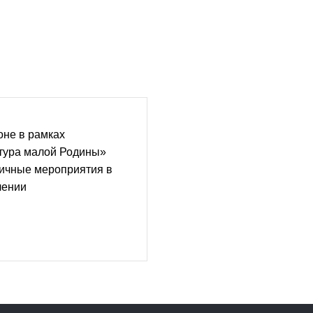
оне в рамках
ьтура малой Родины»
ничные мероприятия в
лении