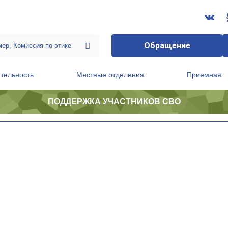
Обращение
тельность
Местные отделения
Приемная
ПОДДЕРЖКА УЧАСТНИКОВ СВО
ственной приемной Председателя Партии
Президиум регионального политического совета