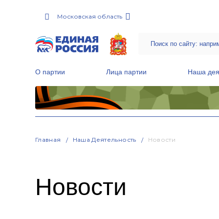
Московская область
О партии
Лица партии
Наша дея
Местные общественные приемные Партии
Руководитель Региональной обще
Народная программа «Единой России»
Главная
Наша Деятельность
Новости
Новости