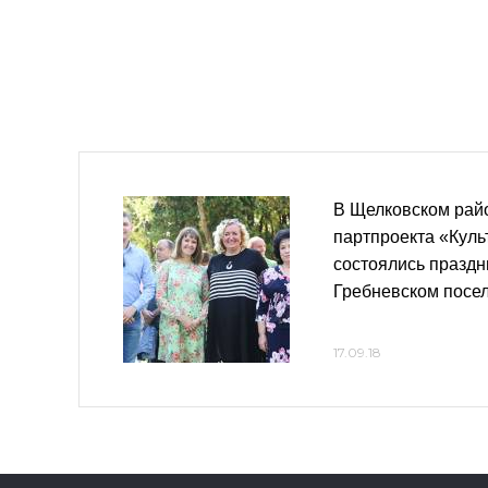
В Щелковском рай
партпроекта «Кул
состоялись празд
Гребневском посе
17.09.18