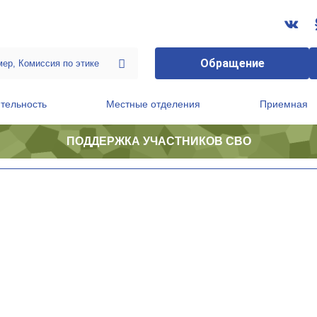
Обращение
тельность
Местные отделения
Приемная
ПОДДЕРЖКА УЧАСТНИКОВ СВО
ственной приемной Председателя Партии
Президиум регионального политического совета