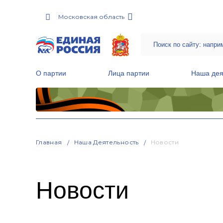
Московская область
О партии
Лица партии
Наша дея
Местные общественные приемные Партии
Руководитель Региональной обще
Народная программа «Единой России»
Главная
Наша Деятельность
Новости
Новости