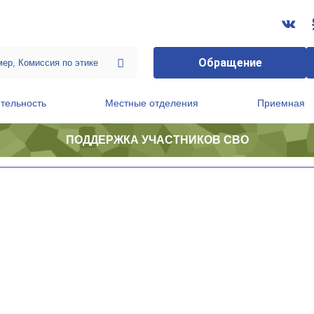
Обращение
тельность
Местные отделения
Приемная
ПОДДЕРЖКА УЧАСТНИКОВ СВО
ственной приемной Председателя Партии
Президиум регионального политического совета