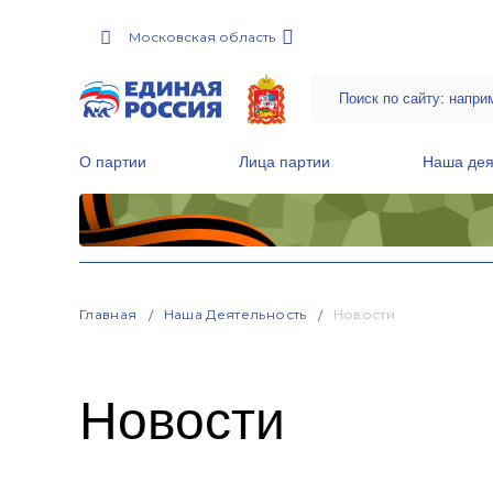
Московская область
О партии
Лица партии
Наша дея
Местные общественные приемные Партии
Руководитель Региональной обще
Народная программа «Единой России»
Главная
Наша Деятельность
Новости
Новости