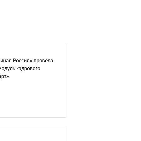
иная Россия» провела
модуль кадрового
арт»