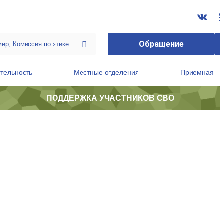
Обращение
тельность
Местные отделения
Приемная
ПОДДЕРЖКА УЧАСТНИКОВ СВО
ственной приемной Председателя Партии
Президиум регионального политического совета