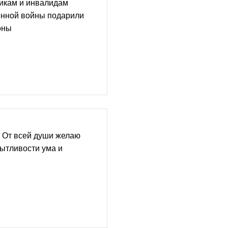
никам и инвалидам
енной войны подарили
оны
 От всей души желаю
ытливости ума и