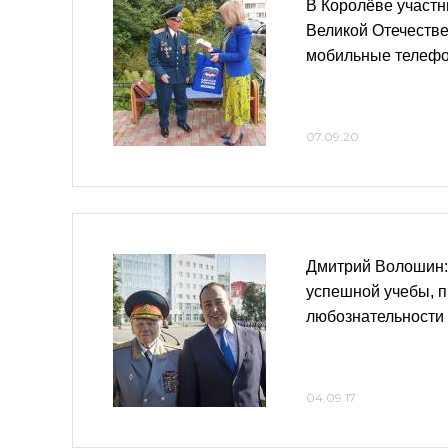
В Королёве участ
Великой Отечеств
мобильные телеф
07.09.20
Дмитрий Волошин:
успешной учебы, п
любознательности
04.09.17