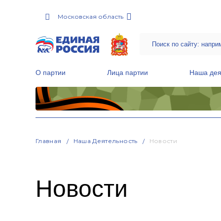
Московская область
О партии
Лица партии
Наша дея
Местные общественные приемные Партии
Руководитель Региональной обще
Народная программа «Единой России»
Главная
Наша Деятельность
Новости
Новости