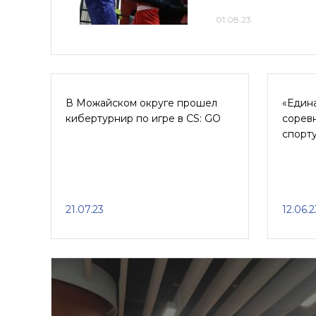
01.08.23
В Можайском округе прошел
«Едина
кибертурнир по игре в CS: GO
сорев
спорт
21.07.23
12.06.2