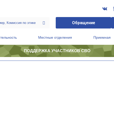
Обращение
тельность
Местные отделения
Приемная
ПОДДЕРЖКА УЧАСТНИКОВ СВО
ственной приемной Председателя Партии
Президиум регионального политического совета