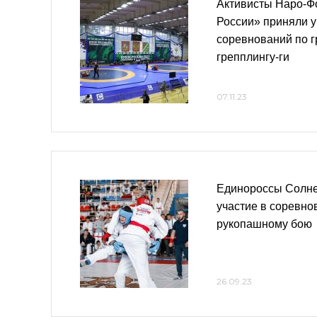
Активисты Наро-Ф
России» приняли у
соревнований по г
грепплингу-ги
07.11.23
Единороссы Солне
участие в соревно
рукопашному бою
26.09.23