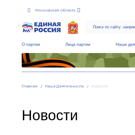
Московская область
О партии
Лица партии
Наша дея
Местные общественные приемные Партии
Руководитель Региональной обще
Народная программа «Единой России»
Главная
Наша Деятельность
Новости
Новости