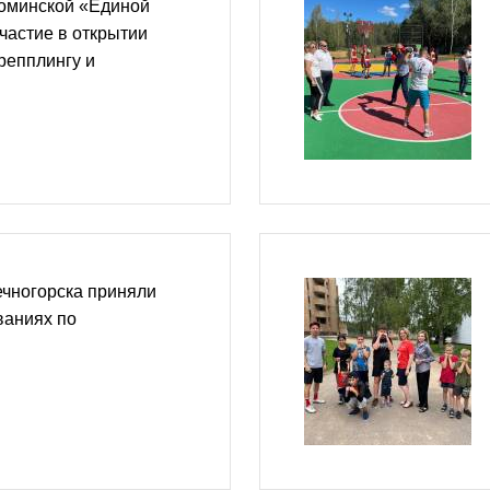
оминской «Единой
частие в открытии
репплингу и
чногорска приняли
ваниях по