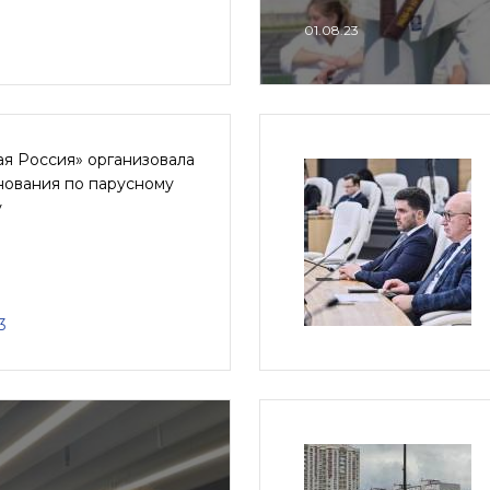
01.08.23
я Россия» организовала
нования по парусному
у
3