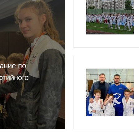
ание по
ртийного