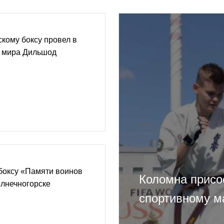
скому боксу провел в
 мира Дильшод
боксу «Памяти воинов
Коломна присо
лнечногорске
спортивному м