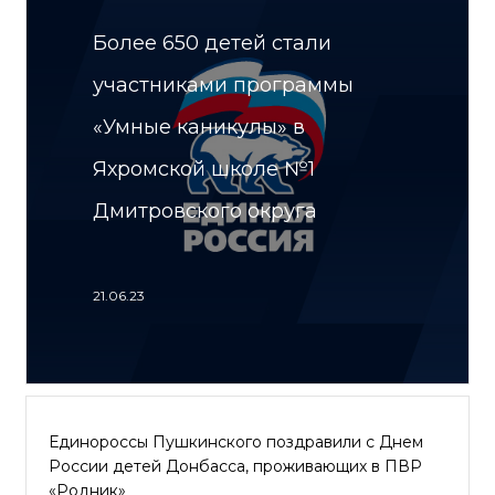
Более 650 детей стали
участниками программы
«Умные каникулы» в
Яхромской школе №1
Дмитровского округа
21.06.23
Единороссы Пушкинского поздравили с Днем
России детей Донбасса, проживающих в ПВР
«Родник»