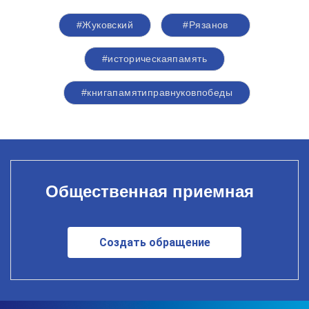
#Жуковский
#Рязанов
#историческаяпамять
#книгапамятиправнуковпобеды
Общественная приемная
Создать обращение