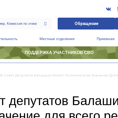
Обращение
тельность
Местные отделения
Приемная
ПОДДЕРЖКА УЧАСТНИКОВ СВО
ственной приемной Председателя Партии
Президиум регионального политического совета
В Совет Депутатов Балашихи Имеют Политическое Значение Для 
т депутатов Балаш
ачение для всего р