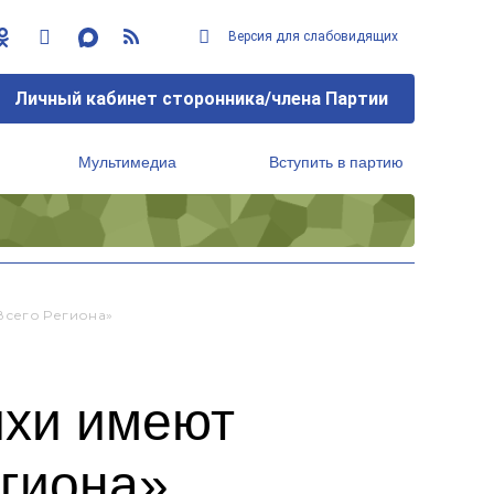
Версия для слабовидящих
Личный кабинет сторонника/члена Партии
Мультимедиа
Вступить в партию
Региональный исполнительный комитет
Всего Региона»
ихи имеют
егиона»