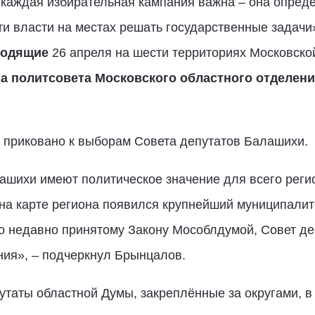
 каждая избирательная кампания важна – она опреде
ти власти на местах решать государственные задачи
ходящие
26 апреля на шести территориях Московско
 политсовета Московского областного отделен
е приковано к выборам Совета депутатов Балашихи.
ашихи имеют политическое значение для всего реги
а карте региона появился крупнейший муниципалите
о недавно принятому Закону Мособлдумой, Совет де
ния», – подчеркнул Брынцалов.
утаты областной Думы, закреплённые за округами, в