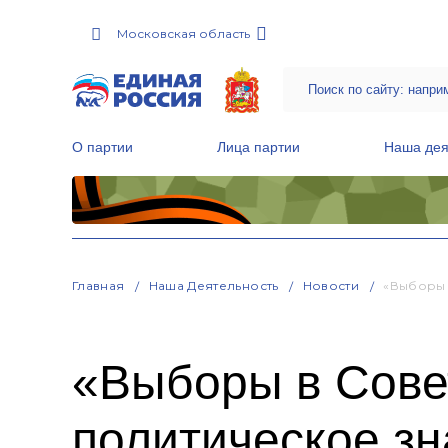
Московская область
О партии
Лица партии
Наша дея
Местные общественные приемные Партии
Руководитель Региональной обще
Народная программа «Единой России»
Главная
Наша Деятельность
Новости
«Выборы 
«Выборы в Сове
политическое зн