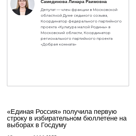
Самединова Линара Раимовна
Депутат — член фракции в Московской
областной Думе седьмого созыва,
Координатор федерального партийного
проекта «Культура малой Родины» в
Московский области, Координатор
регионального партийного проекта
«Добрая комната»
«Единая Россия» получила первую
строку в избирательном бюллетене на
выборах в Госдуму