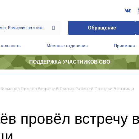
Обращение
тельность
Местные отделения
Приемная
ПОДДЕРЖКА УЧАСТНИКОВ СВО
ственной приемной Председателя Партии
Президиум регионального политического совета
 Фомичёв Провёл Встречу В Рамках Рабочей Поездки В Мытищи
в провёл встречу 
щи