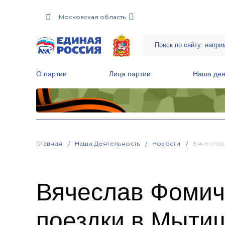
Московская область
О партии
Лица партии
Наша дея
Местные общественные приемные Партии
Руководитель Региональной обще
Народная программа «Единой России»
Главная
Наша Деятельность
Новости
Вячеслав
Вячеслав Фомичё
поездки в Мыти