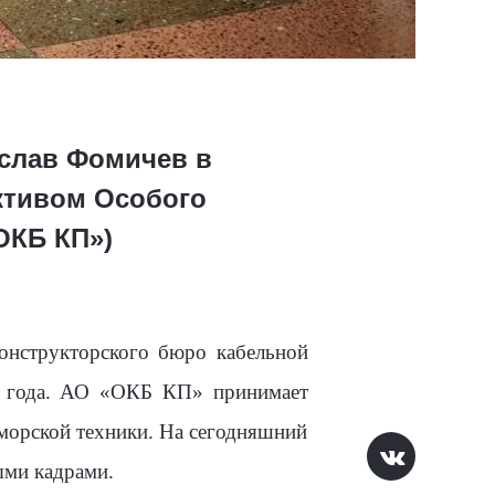
слав Фомичев в
ктивом Особого
ОКБ КП»)
онструкторского бюро кабельной
6 года. АО «ОКБ КП» принимает
-морской техники. На сегодняшний
ыми кадрами.