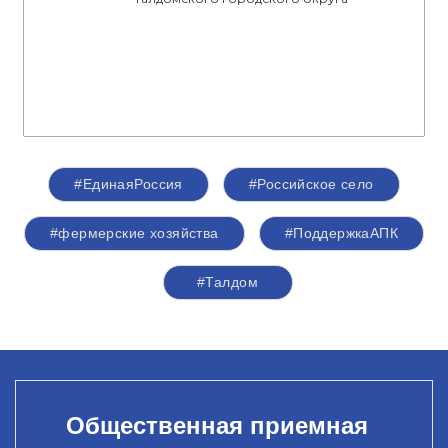
#ЕдинаяРоссия
#Российское село
#фермерские хозяйства
#ПоддержкаАПК
#Талдом
Общественная приемная