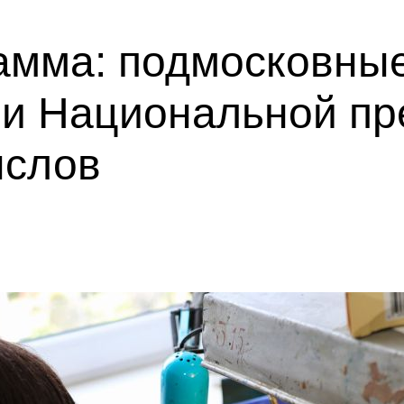
амма: подмосковны
ми Национальной пр
ыслов