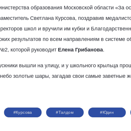
нистерства образования Московской области «За ос
аместитель Светлана Курсова, поздравив медалисто
ректоров школ и вручили им кубки и Благодарствен
оких результатов по всем направлениям в системе о
№2, которой руководит
Елена Грибанова
.
ускники вышли на улицу, и у школьного крыльца пр
в небо золотые шары, загадав свои самые заветные ж
#Курсова
#Талдом
#Юдин