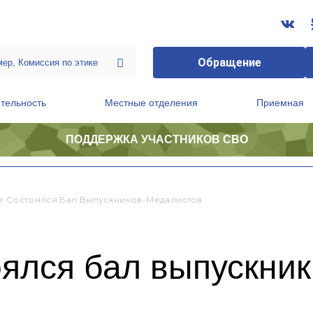
Обращение
тельность
Местные отделения
Приемная
ПОДДЕРЖКА УЧАСТНИКОВ СВО
ственной приемной Председателя Партии
Президиум регионального политического совета
е Состоялся Бал Выпускников-Медалистов
оялся бал выпускни