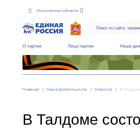
Московская область
О партии
Лица партии
Наша дея
Местные общественные приемные Партии
Руководитель Региональной обще
Народная программа «Единой России»
Главная
Наша Деятельность
Новости
В Талдом
В Талдоме сост