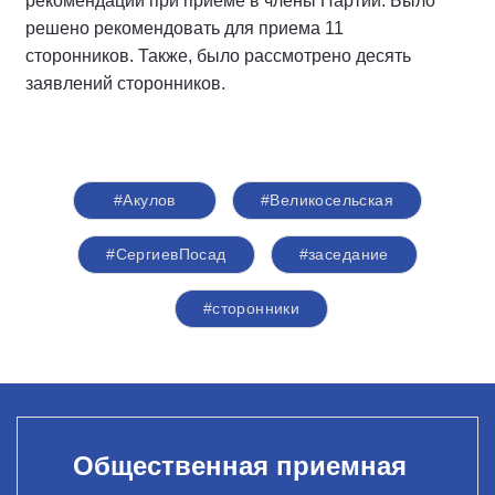
рекомендации при приеме в члены Партии. Было
решено рекомендовать для приема 11
сторонников. Также, было рассмотрено десять
заявлений сторонников.
#Акулов
#Великосельская
#СергиевПосад
#заседание
#сторонники
Общественная приемная