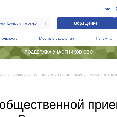
Обращение
тельность
Местные отделения
Приемная
ПОДДЕРЖКА УЧАСТНИКОВ СВО
ственной приемной Председателя Партии
Президиум регионального политического совета
альной Общественной Приемной Партии «Единая Россия» В Видн
 общественной прие