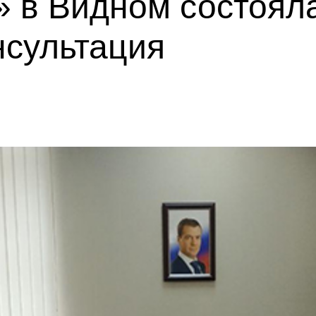
» в Видном состоял
нсультация