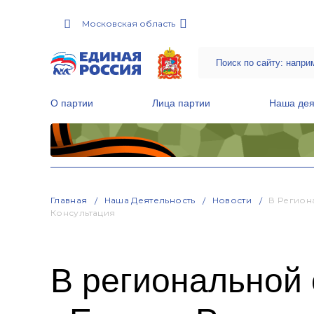
Московская область
О партии
Лица партии
Наша дея
Местные общественные приемные Партии
Руководитель Региональной обще
Народная программа «Единой России»
Главная
Наша Деятельность
Новости
В Регион
Консультация
В региональной