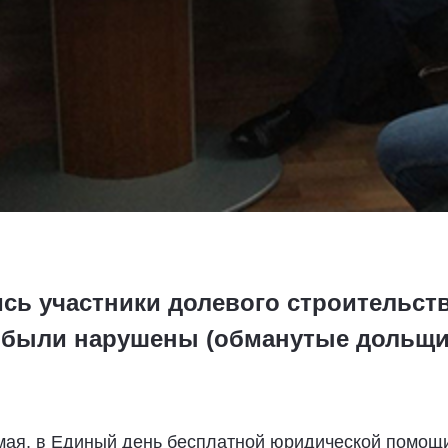
ись участники долевого строительс
 были нарушены (обманутые дольщи
мая, в Единый день бесплатной юридической помощи