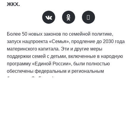
ЖКХ.
Более 50 новых законов по семейной политике,
запуск нацпроекта «Семья», продление до 2030 года
материнского капитала. Эти и другие меры
поддержки семей с детьми, включенные в народную
программу «Единой России», были полностью
обеспечены федеральным и региональным
бюджетом. За 5 лет финансирование мер поддержки
семей с детьми в Московской области увеличилось
почти на 80%, а многодетных — в три раза.
В Московской области проживает более 1,2
миллиона семей с детьми. За последние 5 лет число
многодетных семей выросло почти на 40 %.
Особое внимание в регионе уделяют семьям, где