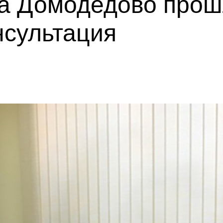
га Домодедово про
нсультация