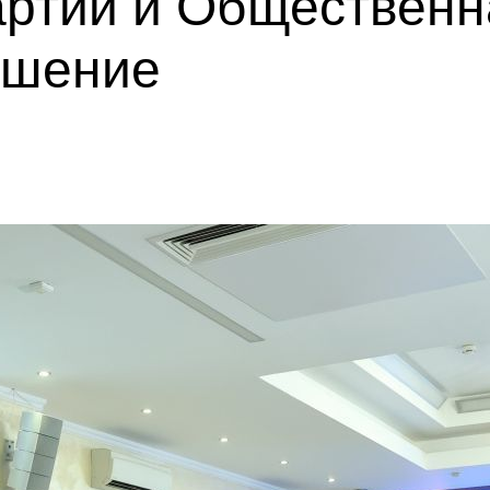
артии и Общественн
ашение