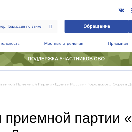
Обращение
тельность
Местные отделения
Приемная
ПОДДЕРЖКА УЧАСТНИКОВ СВО
ственной приемной Председателя Партии
Президиум регионального политического совета
венной Приемной Партии «Единая Россия» Городского Округа 
 приемной партии 