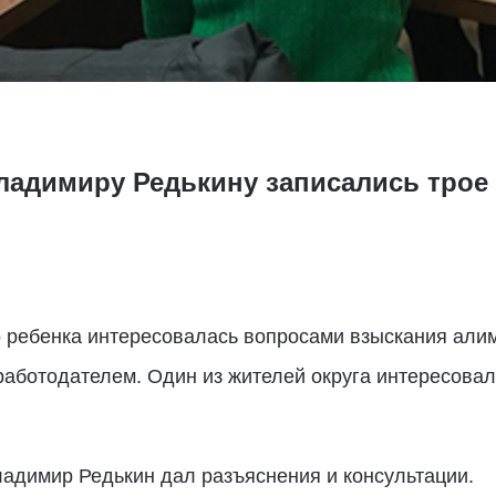
ладимиру Редькину записались трое
о ребенка интересовалась вопросами взыскания алим
работодателем. Один из жителей округа интересова
адимир Редькин дал разъяснения и консультации.