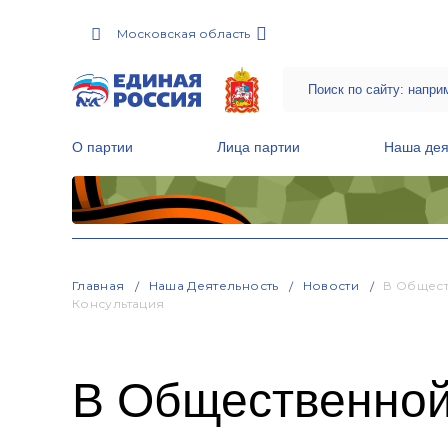
Московская область
О партии
Лица партии
Наша дея
Местные общественные приемные Партии
Руководитель Региональной обще
Народная программа «Единой России»
Главная
Наша Деятельность
Новости
В Общест
Консультация
В Общественной