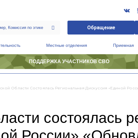
Обращение
тельность
Местные отделения
Приемная
ПОДДЕРЖКА УЧАСТНИКОВ СВО
ственной приемной Председателя Партии
Президиум регионального политического совета
ской Области Состоялась Региональная Дискуссия «Единой Росс
ласти состоялась р
ной России» «Обнов