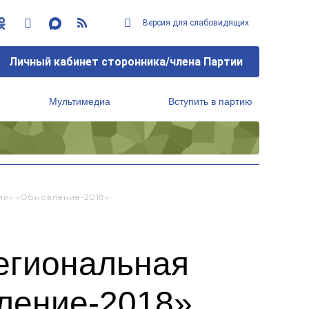
Версия для слабовидящих
Личный кабинет сторонника/члена Партии
Мультимедиа
Вступить в партию
Региональный исполнительный комитет
ии» «Обновление-2018»
егиональная
ление-2018»