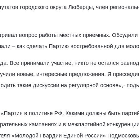
путатов городского округа Люберцы, член регионал
атривал вопрос работы местных приемных. Обсудили
мали – как сделать Партию востребованной для мол
да. Все принимали участие, никто не остался равно
лучили новые, интересные предложения. Я присоедин
одить такие дискуссии на регулярной основе»,- под
«Партия в политике РФ. Какими должны быть партий
ирательных кампаниях и в межпартийной конкуренции
ителя «Молодой Гвардии Единой России» Подмосков