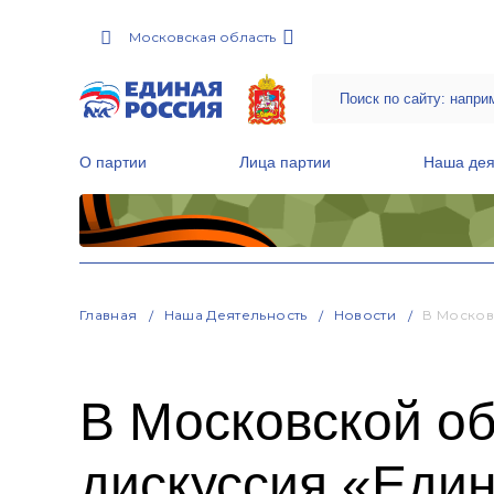
Московская область
О партии
Лица партии
Наша дея
Местные общественные приемные Партии
Руководитель Региональной обще
Народная программа «Единой России»
Главная
Наша Деятельность
Новости
В Москов
В Московской об
дискуссия «Еди