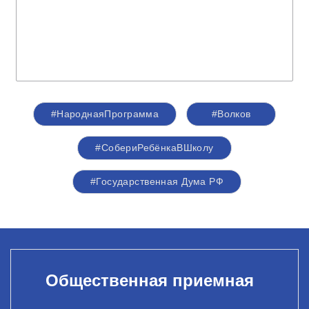
#НароднаяПрограмма
#Волков
#СобериРебёнкаВШколу
#Государственная Дума РФ
Общественная приемная