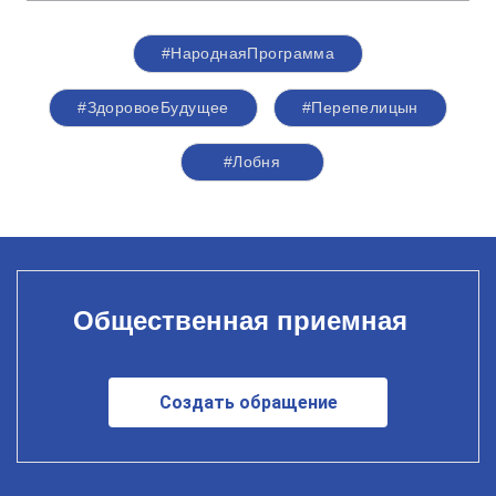
#НароднаяПрограмма
#ЗдоровоеБудущее
#Перепелицын
#Лобня
Общественная приемная
Создать обращение