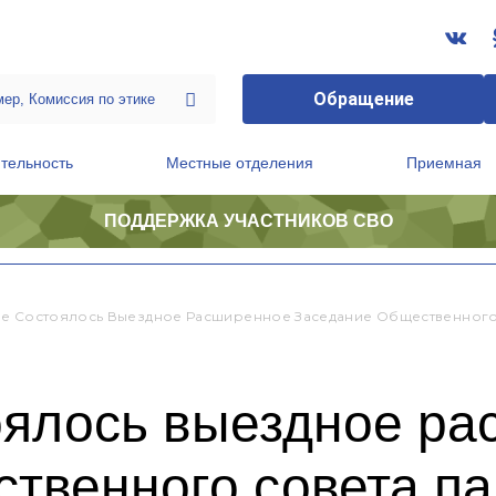
Обращение
тельность
Местные отделения
Приемная
ПОДДЕРЖКА УЧАСТНИКОВ СВО
ственной приемной Председателя Партии
Президиум регионального политического совета
е Состоялось Выездное Расширенное Заседание Общественного
оялось выездное р
твенного совета па