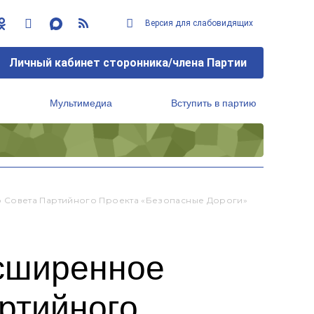
Версия для слабовидящих
Личный кабинет сторонника/члена Партии
Мультимедиа
Вступить в партию
Региональный исполнительный комитет
 Совета Партийного Проекта «Безопасные Дороги»
асширенное
ртийного