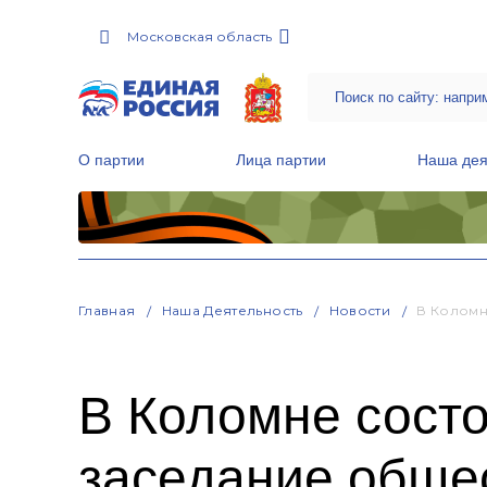
Московская область
О партии
Лица партии
Наша дея
Местные общественные приемные Партии
Руководитель Региональной обще
Народная программа «Единой России»
Главная
Наша Деятельность
Новости
В Коломн
В Коломне сост
заседание общес