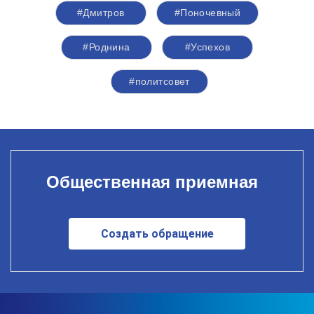
#Дмитров
#Поночевный
#Роднина
#Успехов
#политсовет
Общественная приемная
Создать обращение