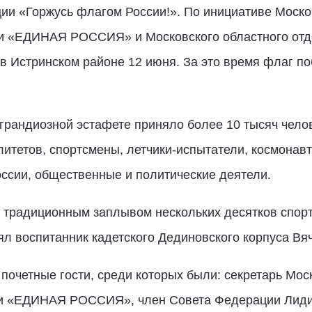
ии «Горжусь флагом России!». По инициативе Моско
ии «ЕДИНАЯ РОССИЯ» и Московского областного от
в Истринском районе 12 июня. За это время флаг п
 грандиозной эстафете приняло более 10 тысяч челов
итетов, спортсмены, летчики-испытатели, космонав
ссии, общественные и политические деятели.
 традиционным заплывом нескольких десятков спор
ял воспитанник кадетского Дединовского корпуса Вя
очетные гости, среди которых были: секретарь Мос
ии «ЕДИНАЯ РОССИЯ», член Совета Федерации Лидия