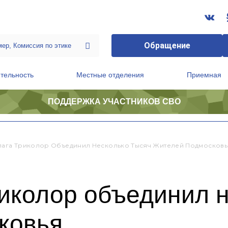
Обращение
тельность
Местные отделения
Приемная
ПОДДЕРЖКА УЧАСТНИКОВ СВО
ственной приемной Председателя Партии
Президиум регионального политического совета
лага Триколор Объединил Несколько Тысяч Жителей Подмосковь
иколор объединил н
ковья