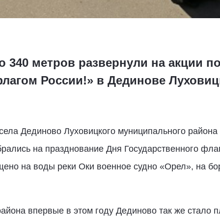
о 340 метров развернули на акции 
лагом России!» в Дединове Луховиц
 села Дединово Луховицкого муниципального района 
брались на празднование Дня Государственного фла
щено на воды реки Оки военное судно «Орел», на бо
айона впервые в этом году Дединово так же стало 