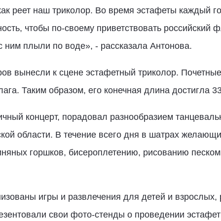
 как реет наш триколор. Во время эстафеты каждый 
ость, чтобы по-своему приветствовать российский ф
с ним плыли по воде», - рассказала Антонова.
ов вынесли к сцене эстафетный триколор. Почетные
ага. Таким образом, его конечная длина достигла 33
ичный концерт, порадовал разнообразием танцевал
кой области. В течение всего дня в шатрах желающи
иняных горшков, бисероплетению, рисованию песком,
изованы игры и развлечения для детей и взрослых, 
зентовали свои фото-стенды о проведении эстафет