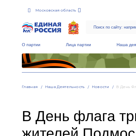
Московская область
О партии
Лица партии
Наша дея
Местные общественные приемные Партии
Руководитель Региональной обще
Народная программа «Единой России»
Главная
Наша Деятельность
Новости
В День Ф
В День флага тр
жителей Подмос