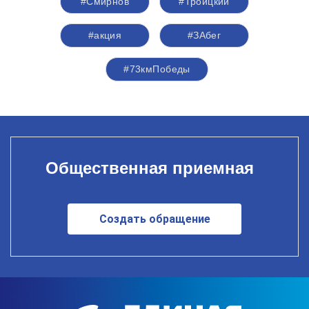
#Смирнов
#Троицкий
#акция
#ЗАбег
#73кмПобеды
Общественная приемная
Создать обращение