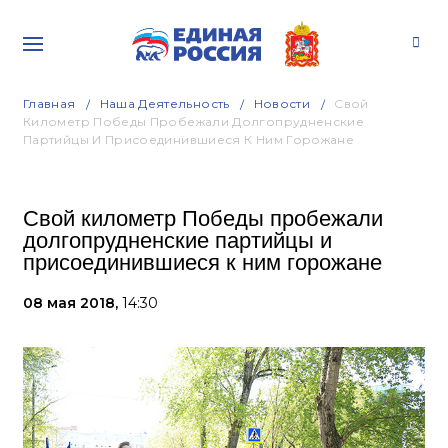
Главная
Наша Деятельность
Новости
Свой
Километр Победы Пробежали Долгопрудненские
Партийцы И Присоединившиеся К Ним Горожане
Свой километр Победы пробежали
долгопрудненские партийцы и
присоединившиеся к ним горожане
08 мая 2018,
14:30