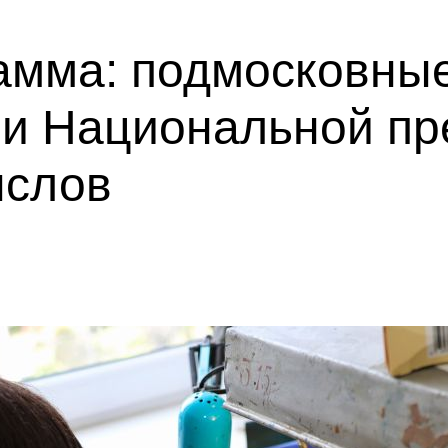
амма: подмосковны
ми Национальной пр
ыслов