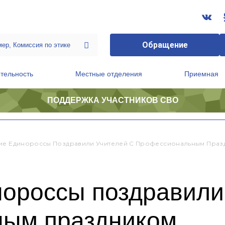
Обращение
тельность
Местные отделения
Приемная
ПОДДЕРЖКА УЧАСТНИКОВ СВО
ственной приемной Председателя Партии
Президиум регионального политического совета
ие Единороссы Поздравили Учителей С Профессиональным Праз
ороссы поздравили
ным праздником