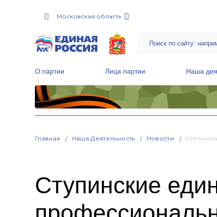
Московская область
О партии
Лица партии
Наша дея
Местные общественные приемные Партии
Руководитель Региональной обще
Народная программа «Единой России»
Главная
Наша Деятельность
Новости
Ступинск
Ступинские един
профессиональ