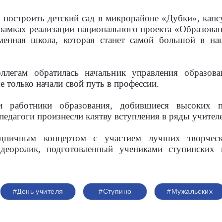
 построить детский сад в микрорайоне «Дубки», кап
рамках реализации национального проекта «Образова
еменная школа, которая станет самой большой в на
ллегам обратилась начальник управления образова
е только начали свой путь в профессии.
и работники образования, добившиеся высоких по
педагоги произнесли клятву вступления в ряды учителе
здничным концертом с участием лучших творческ
деоролик, подготовленный учениками ступинских 
#День учителя
#Ступино
#Мужальских