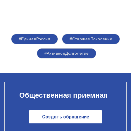
#ЕдинаяРоссия
#СтаршееПоколение
#АктивноеДолголетие
Общественная приемная
Создать обращение