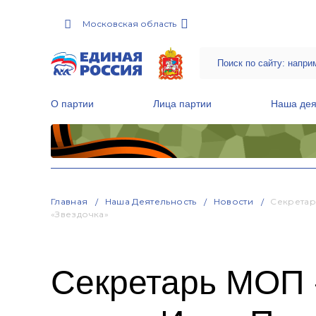
Московская область
О партии
Лица партии
Наша дея
Местные общественные приемные Партии
Руководитель Региональной обще
Народная программа «Единой России»
Главная
Наша Деятельность
Новости
Секретар
«Звездочка»
Секретарь МОП 