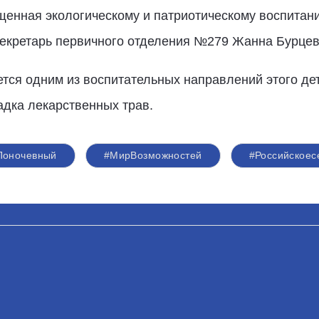
ященная экологическому и патриотическому воспитан
секретарь первичного отделения №279 Жанна Бурцев
тся одним из воспитательных направлений этого дет
адка лекарственных трав.
Поночевный
#МирВозможностей
#Российскоес