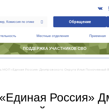
Обращение
тельность
Местные отделения
Приемная
ПОДДЕРЖКА УЧАСТНИКОВ СВО
ственной приемной Председателя Партии
Президиум регионального политического совета
ь МОП «Единая Россия» Дмитровского Округа Илья Поночевный В
«Единая Россия» Д