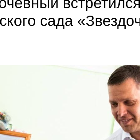
очевный встретился
ского сада «Звездо