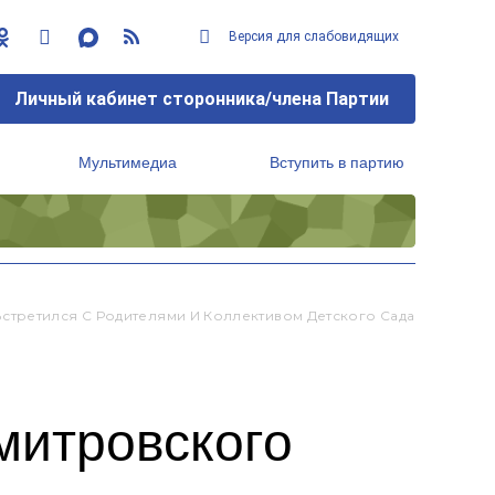
Версия для слабовидящих
Личный кабинет сторонника/члена Партии
Мультимедиа
Вступить в партию
Региональный исполнительный комитет
стретился С Родителями И Коллективом Детского Сада
митровского