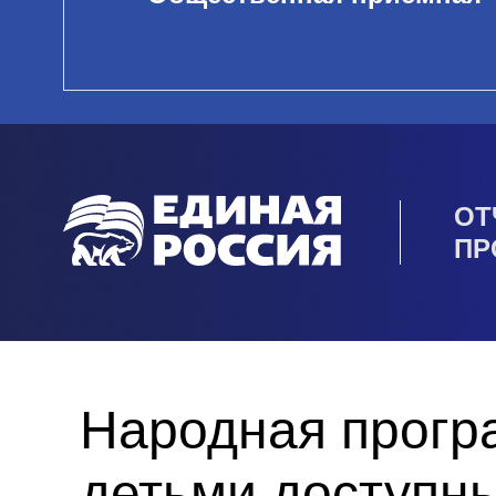
ОТ
ПР
Народная прогр
детьми доступны