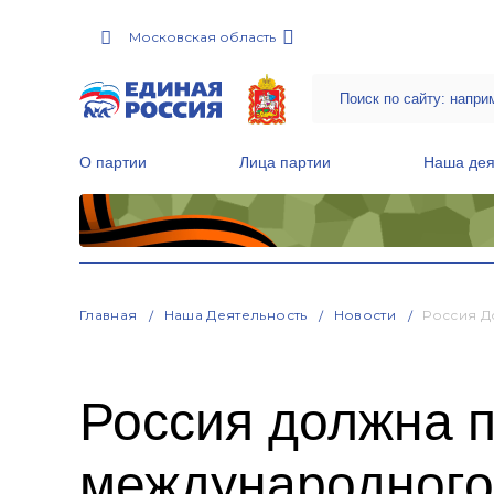
Московская область
О партии
Лица партии
Наша дея
Местные общественные приемные Партии
Руководитель Региональной обще
Народная программа «Единой России»
Главная
Наша Деятельность
Новости
Россия Д
Россия должна п
международного 