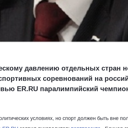
ескому давлению отдельных стран 
портивных соревнований на россий
рвью ER.RU паралимпийский чемпио
олитических условиях, но спорт должен быть вне пол