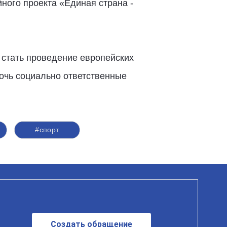
йного проекта «Единая страна -
стать проведение европейских
очь социально ответственные
#спорт
Создать обращение