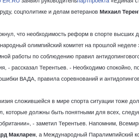
ю ER.RU
заявил руководитель
партпроекта
«Единая ст
руду, соцполитике и делам ветеранов
Михаил Терен
кнул, что необходимость реформ в спорте высших д
ародный олимпийский комитет на прошлой неделе з
ной работы по соблюдению правил антидопингового
я, - рассказал Терентьев. - Необходимо спокойно, 
шибки ВАДА, правила соревнований и антидопингов
визия сложившейся в мире спорта ситуации тоже дол
л, которые должны быть понятными для всех, следу
обритании», - заметил Терентьев. Напомним, Всемир
рд Макларен
, а Международный Паралимпийский ко