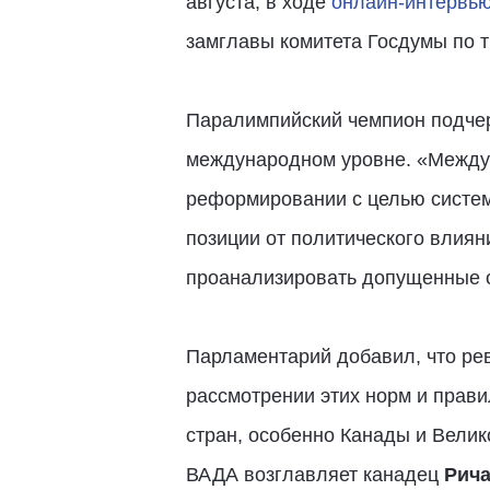
августа, в ходе
онлайн-интервь
замглавы комитета Госдумы по т
Паралимпийский чемпион подчер
международном уровне. «Междун
реформировании с целью систем
позиции от политического влияни
проанализировать допущенные о
Парламентарий добавил, что ре
рассмотрении этих норм и прави
стран, особенно Канады и Велик
ВАДА возглавляет канадец
Рича