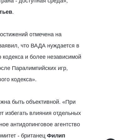
рана - доступная среда»,
тьев
.
остижений отмечена на
аявил, что ВАДА нуждается в
 кодекса и более независимой
после Паралимпийских игр,
ого кодекса».
жна быть объективной. «При
ет избегать влияния отдельных
ное антидопинговое агентство
митет - британец
Филип