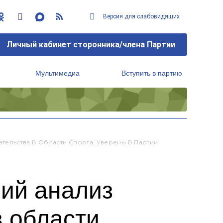
Версия для слабовидящих
Личный кабинет сторонника/члена Партии
Мультимедиа
Вступить в партию
Региональный исполнительный комитет
ельства В Области Спорта, Уверены В Партии
ний анализ
в области