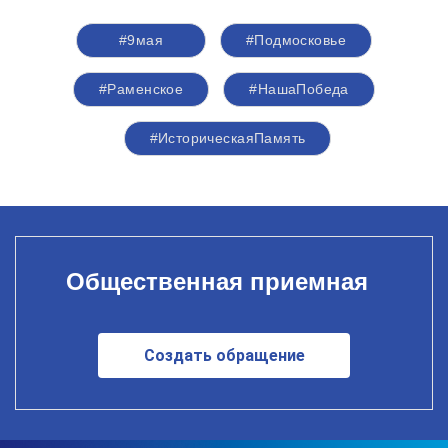
#9мая
#Подмосковье
#Раменское
#НашаПобеда
#ИсторическаяПамять
Общественная приемная
Создать обращение