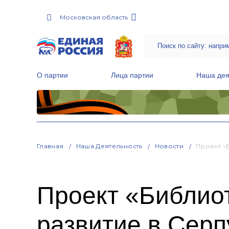
Московская область
О партии
Лица партии
Наша дея
Местные общественные приемные Партии
Руководитель Региональной обще
Народная программа «Единой России»
Главная
Наша Деятельность
Новости
Проект «
Проект «Библио
развитие в Серп