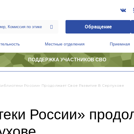
Обращение
тельность
Местные отделения
Приемная
ПОДДЕРЖКА УЧАСТНИКОВ СВО
ственной приемной Председателя Партии
Президиум регионального политического совета
Библиотеки России» Продолжает Свое Развитие В Серпухове
теки России» продо
ухове