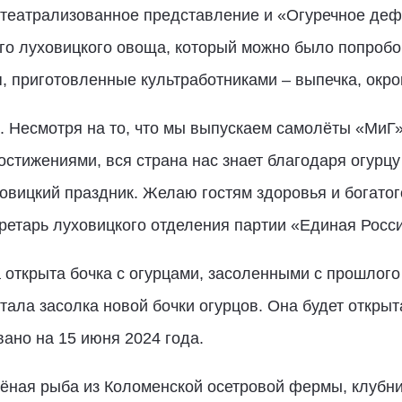
, театрализованное представление и «Огуречное деф
го луховицкого овоща, который можно было попробов
, приготовленные культработниками – выпечка, окрош
. Несмотря на то, что мы выпускаем самолёты «МиГ»
стижениями, вся страна нас знает благодаря огурцу
овицкий праздник. Желаю гостям здоровья и богатого
кретарь луховицкого отделения партии «Единая Росс
открыта бочка с огурцами, засоленными с прошлого
тала засолка новой бочки огурцов. Она будет откры
ано на 15 июня 2024 года.
ёная рыба из Коломенской осетровой фермы, клубн