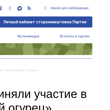
Версия для слабовидящих
Личный кабинет сторонника/члена Партии
Мультимедиа
Вступить в партию
Региональный исполнительный комитет
ля «Луховицкий Огурец»
иняли участие в
й огурец»