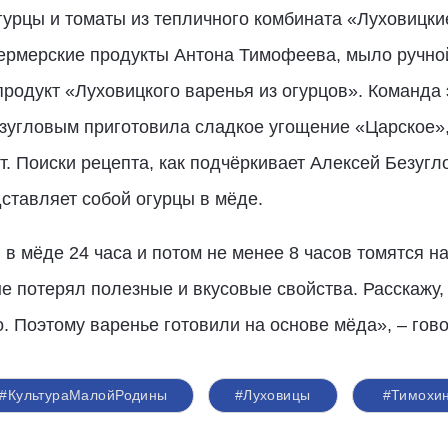
гурцы и томаты из тепличного комбината «Луховицк
рмерские продукты Антона Тимофеева, мыло ручной
родукт «Луховицкого варенья из огурцов». Команда э
угловым приготовила сладкое угощение «Царское»,
. Поиски рецепта, как подчёркивает Алексей Безугло
ставляет собой огурцы в мёде.
 в мёде 24 часа и потом не менее 8 часов томятся н
не потерял полезные и вкусовые свойства. Расскажу,
о. Поэтому варенье готовили на основе мёда», – гов
#КультураМалойРодины
#Луховицы
#Тимохи