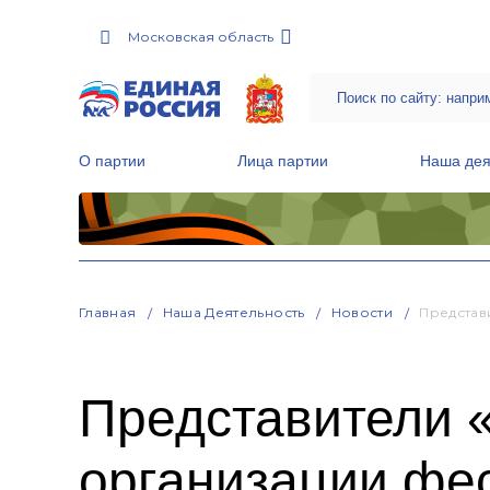
Московская область
О партии
Лица партии
Наша дея
Местные общественные приемные Партии
Руководитель Региональной обще
Народная программа «Единой России»
Главная
Наша Деятельность
Новости
Представ
Представители «
организации фе