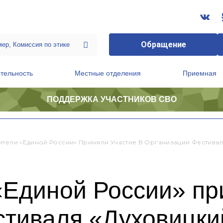
Обращение
тельность
Местные отделения
Приемная
ПОДДЕРЖКА УЧАСТНИКОВ СВО
ственной приемной Председателя Партии
Президиум регионального политического совета
ители «Единой России» Приняли Участие В Организации Фестива
Единой России» пр
стиваля «Луховицки