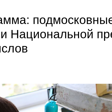
амма: подмосковны
ми Национальной пр
ыслов