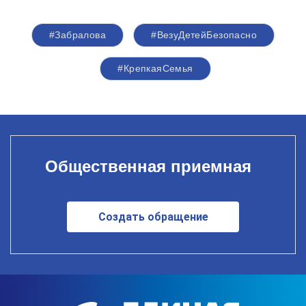
#Забралова
#ВезуДетейБезопасно
#КрепкаяСемья
Общественная приемная
Создать обращение