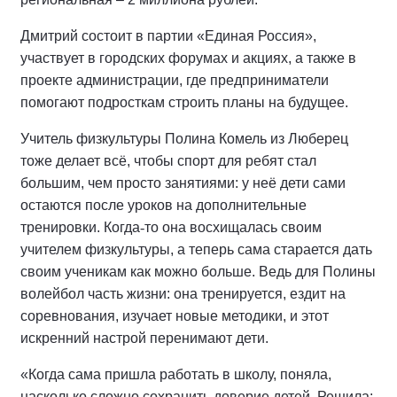
Дмитрий состоит в партии «Единая Россия»,
участвует в городских форумах и акциях, а также в
проекте администрации, где предприниматели
помогают подросткам строить планы на будущее.
Учитель физкультуры Полина Комель из Люберец
тоже делает всё, чтобы спорт для ребят стал
большим, чем просто занятиями: у неё дети сами
остаются после уроков на дополнительные
тренировки. Когда
‑
то
она
восхищалась
своим
учителем
физкультуры
,
а
теперь
сама
старается
дать
своим
ученикам
как
можно
больше
.
Ведь
для
Полины
волейбол
часть
жизни
:
она
тренируется
,
ездит
на
соревнования
,
изучает
новые
методики
,
и
этот
искренний
настрой
перенимают
дети
.
«Когда сама пришла работать в школу, поняла,
насколько сложно сохранить доверие детей. Решила: