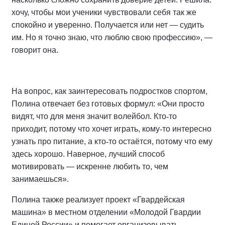
хочу, чтобы мои ученики чувствовали себя так же
спокойно и уверенно. Получается или нет — судить
им. Но я точно знаю, что люблю свою профессию», —
говорит она.
На вопрос, как заинтересовать подростков спортом,
Полина отвечает без готовых формул: «Они просто
видят, что для меня значит волейбол. Кто
‑
то
приходит
,
потому
что
хочет
играть
,
кому
‑
то
интересно
узнать
про
питание
,
а
кто
‑
то
остаётся
,
потому
что
ему
здесь
хорошо
.
Наверное
,
лучший
способ
мотивировать
—
искренне
любить
то
,
чем
занимаешься»
.
Полина также реализует проект «Гвардейская
машина» в местном отделении «Молодой Гвардии
Единой России» и помогает организовывать