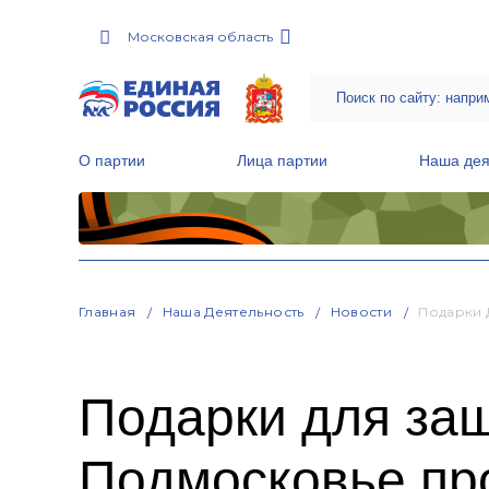
Московская область
О партии
Лица партии
Наша дея
Местные общественные приемные Партии
Руководитель Региональной обще
Народная программа «Единой России»
Главная
Наша Деятельность
Новости
Подарки 
Подарки для защ
Подмосковье про