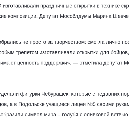
 изготавливали праздничные открытки в технике скр
кие композиции. Депутат Мособлдумы Марина Шевче
обрались не просто за творчеством: смогла лично п
особым трепетом изготавливали открытки для бойцов
онимают ценность поддержки», — отметила депутат 
делали фигурки Чебурашек, которые с недавних пор
ов, а в Подольске учащиеся лицея №5 своими рука
зобразили символ мира – голубя с оливковой ветвью