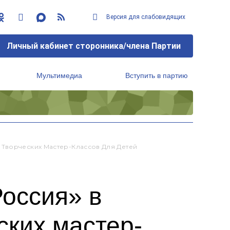
Версия для слабовидящих
Личный кабинет сторонника/члена Партии
Мультимедиа
Вступить в партию
Региональный исполнительный комитет
 Творческих Мастер-Классов Для Детей
оссия» в
ских мастер-