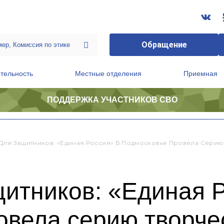
Обращение
тельность
Местные отделения
Приемная
ПОДДЕРЖКА УЧАСТНИКОВ СВО
ственной приемной Председателя Партии
Президиум регионального политического совета
Для Защитников: «Единая Россия» В Подмосковье Провела Серию
итников: «Единая Р
вела серию творче